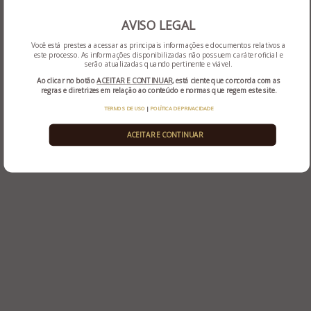
2ª convocação: 28/04/2026 às 14h
AVISO LEGAL
Você está prestes a acessar as principais informações e documentos relativos a
este processo. As informações disponibilizadas não possuem caráter oficial e
serão atualizadas quando pertinente e viável.
Ao clicar no botão
ACEITAR E CONTINUAR
, está ciente que concorda com as
regras e diretrizes em relação ao conteúdo e normas que regem este site.
TERMOS DE USO
|
POLÍTICA DE PRIVACIDADE
ACEITAR E CONTINUAR
Rua Sapiranga, nº 90, salas 301 e 302 - Ed. Civic Center -
Bairro Jardim Mauá – Novo Hamburgo - RS
(51) 3032-4500
(51) 98188-6102
administradora@administradorajudicial.adv.br