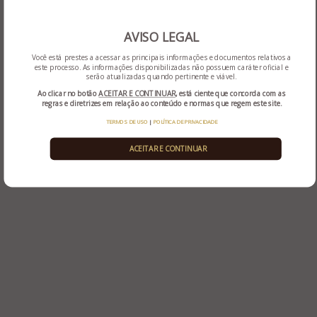
recuperação judicial no site dessa Administradora
Judicial (link na bio).
AVISO LEGAL
Você está prestes a acessar as principais informações e documentos relativos a
este processo. As informações disponibilizadas não possuem caráter oficial e
serão atualizadas quando pertinente e viável.
Ao clicar no botão
ACEITAR E CONTINUAR
, está ciente que concorda com as
regras e diretrizes em relação ao conteúdo e normas que regem este site.
TERMOS DE USO
|
POLÍTICA DE PRIVACIDADE
ACEITAR E CONTINUAR
Rua Sapiranga, nº 90, salas 301 e 302 - Ed. Civic Center -
Bairro Jardim Mauá – Novo Hamburgo - RS
(51) 3032-4500
(51) 98188-6102
administradora@administradorajudicial.adv.br