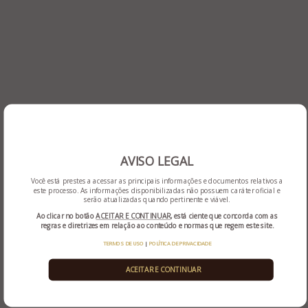
O leilão ocorrerá de forma eletrônica, através do site
www.rauppleiloes.com.br, nas datas de
18/06/26 (1ª
chamada), 25/06/26 (2ª chamada) e 09/07/26 (3ª
chamada).
AVISO LEGAL
Você está prestes a acessar as principais informações e documentos relativos a
este processo. As informações disponibilizadas não possuem caráter oficial e
serão atualizadas quando pertinente e viável.
Ao clicar no botão
ACEITAR E CONTINUAR
, está ciente que concorda com as
regras e diretrizes em relação ao conteúdo e normas que regem este site.
TERMOS DE USO
|
POLÍTICA DE PRIVACIDADE
ACEITAR E CONTINUAR