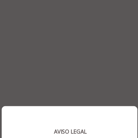
Comunicado: Recesso
Informamos que nossa equipe fará uma pequena pausa
a partir do dia 22 de dezembro, retornando dia 07 de
janeiro de 2026.
AVISO LEGAL