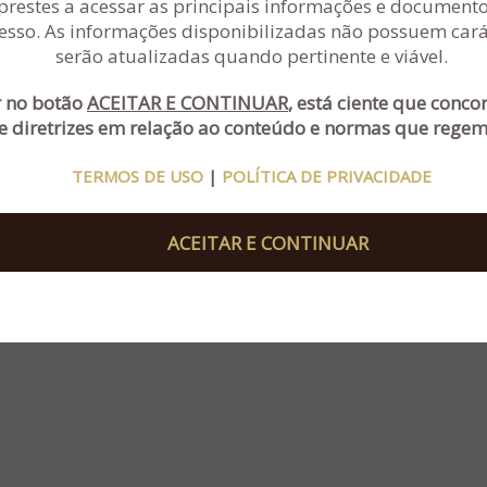
prestes a acessar as principais informações e documentos
esso. As informações disponibilizadas não possuem carát
serão atualizadas quando pertinente e viável.
Rua Sapiranga, nº 90, salas 301 e 302 - Ed. Civic
(51
Center - Bairro Jardim Mauá – Novo
(51
Hamburgo - RS
r no botão
ACEITAR E CONTINUAR
, está ciente que conc
admin
e diretrizes em relação ao conteúdo e normas que regem 
TERMOS DE USO
|
POLÍTICA DE PRIVACIDADE
ACEITAR E CONTINUAR
OCURADA
e
CARBONO COMUNICAÇÃO
-
TERMOS DE USO
|
POLÍTICA