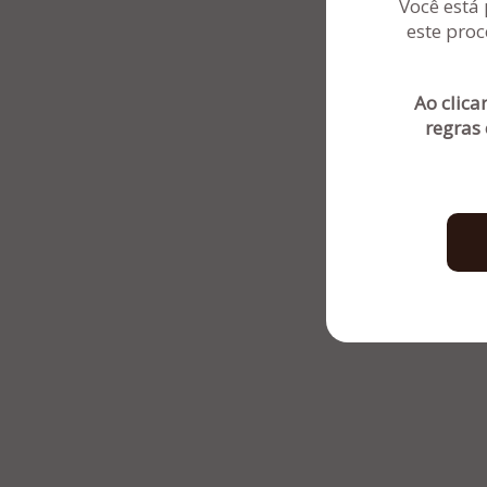
Você está 
este proc
Ao clica
regras 
Sentinela Administradora Judicial - Por
PR