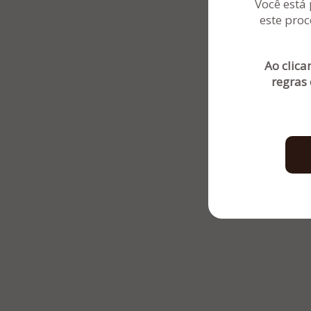
Você está 
este proc
Ao clica
regras 
Sentinela Administradora Judicial - Por
PR