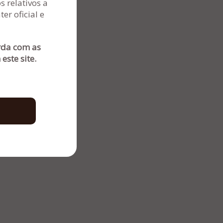
 relativos a
er oficial e
) 3032-4500
) 98188-6102
orda com as
istradora@administradorajudicial.adv.br
este site.
 DE PRIVACIDADE