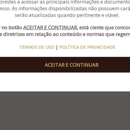
prestes a acessar as principais informações e documentos
esso. As informações disponibilizadas não possuem carát
serão atualizadas quando pertinente e viável.
Rua Sapiranga, nº 90, salas 301 e 302 - Ed. Civic
(51
Center - Bairro Jardim Mauá – Novo
(51
Hamburgo - RS
r no botão
ACEITAR E CONTINUAR
, está ciente que conc
admin
e diretrizes em relação ao conteúdo e normas que regem 
TERMOS DE USO
|
POLÍTICA DE PRIVACIDADE
ACEITAR E CONTINUAR
OCURADA
e
CARBONO COMUNICAÇÃO
-
TERMOS DE USO
|
POLÍTICA