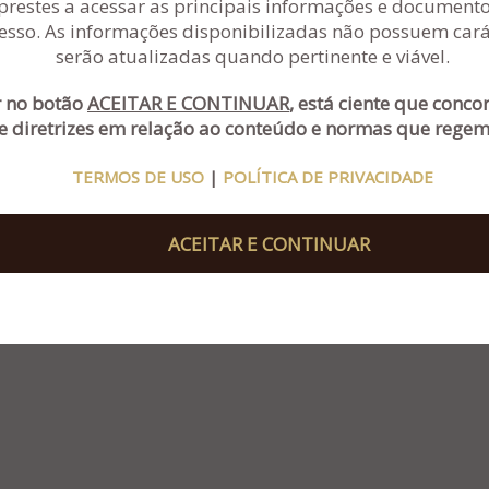
prestes a acessar as principais informações e documentos
esso. As informações disponibilizadas não possuem carát
Rua Sapiranga, nº 90, salas 301 e 302 - Ed. Civic
(51
serão atualizadas quando pertinente e viável.
Center - Bairro Jardim Mauá – Novo
(51
Hamburgo - RS
admin
r no botão
ACEITAR E CONTINUAR
, está ciente que conc
e diretrizes em relação ao conteúdo e normas que regem 
TERMOS DE USO
|
POLÍTICA DE PRIVACIDADE
ACEITAR E CONTINUAR
OCURADA
e
CARBONO COMUNICAÇÃO
-
TERMOS DE USO
|
POLÍTICA