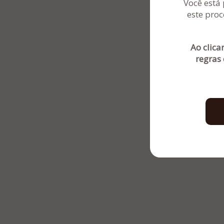
Você está 
este proc
Ao clica
regras 
Sentinela Administradora Judicial - Por
PR