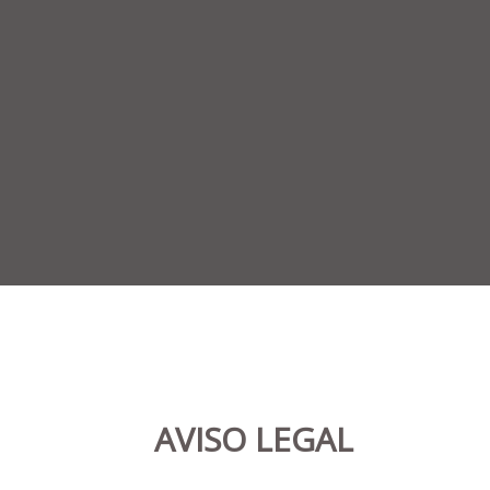
Equipe
Processos
Divergências
Credenciamento
e Habilitações
AGC
, informamos que não haverá expediente nos dias 20/04 (seg
através do telefone/WhatsApp (51) 98188-6102.
AVISO LEGAL