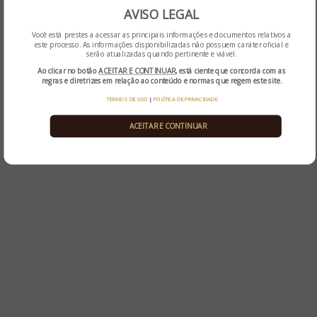
AVISO LEGAL
Você está prestes a acessar as principais informações e documentos relativos a
este processo. As informações disponibilizadas não possuem caráter oficial e
serão atualizadas quando pertinente e viável.
Ao clicar no botão
ACEITAR E CONTINUAR
, está ciente que concorda com as
regras e diretrizes em relação ao conteúdo e normas que regem este site.
TERMOS DE USO
|
POLÍTICA DE PRIVACIDADE
ACEITAR E CONTINUAR
Rua Sapiranga, nº 90, salas 301 e 302 - Ed. Civic Center -
Bairro Jardim Mauá – Novo Hamburgo - RS
(51) 3032-4500
(51) 98188-6102
administradora@administradorajudicial.adv.br